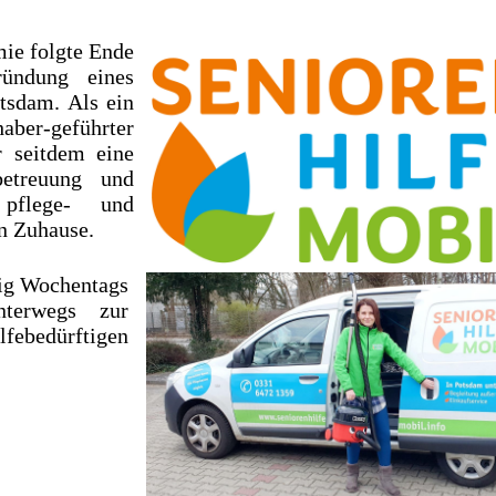
ie folgte Ende
ündung eines
otsdam. Als ein
aber-geführter
r seitdem eine
etreuung und
 pflege- und
n Zuhause.
ßig Wochentags
terwegs zur
febedürftigen