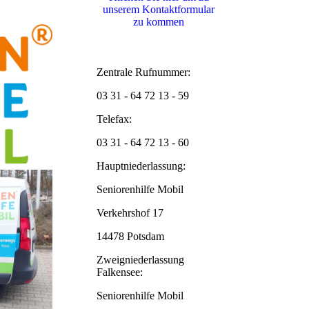
unserem Kon­takt­for­mu­lar
zu kommen
Zentrale Rufnummer:
03 31 - 64 72 13 - 59
Telefax:
03 31 - 64 72 13 - 60
Hauptniederlassung:
Seniorenhilfe Mobil
Verkehrshof 17
14478 Potsdam
Zweigniederlassung
Falkensee:
Seniorenhilfe Mobil