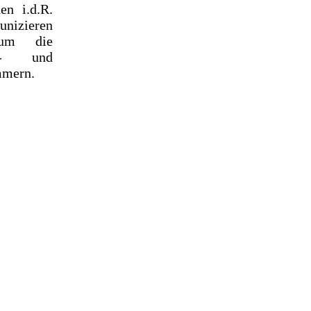
en i.d.R.
nizieren
um die
ge- und
mmern.