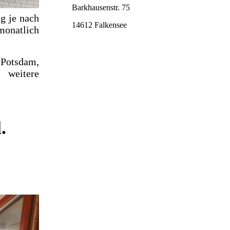
Barkhausenstr. 75
ig je nach
14612 Falkensee
monatlich
 Potsdam,
 weitere
.